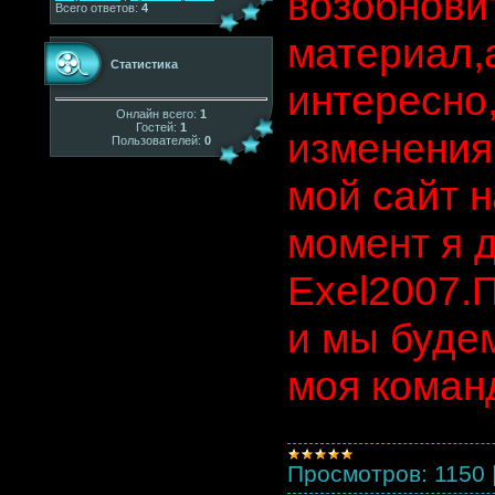
возобновит
Всего ответов:
4
материал,
Статистика
интересно
Онлайн всего:
1
Гостей:
1
изменения
Пользователей:
0
мой сайт 
момент я 
Exel2007.
и мы будем
моя команд
Просмотров:
1150