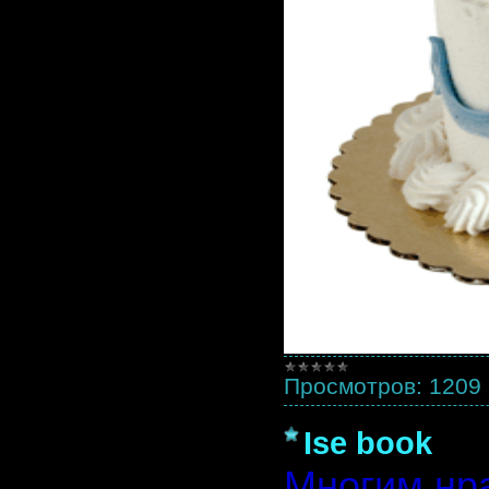
Просмотров:
1209
Ise book
Многим нра