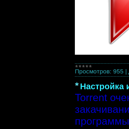
Просмотров:
955
|
Настройка и
Torrent оч
закачиван
программы 