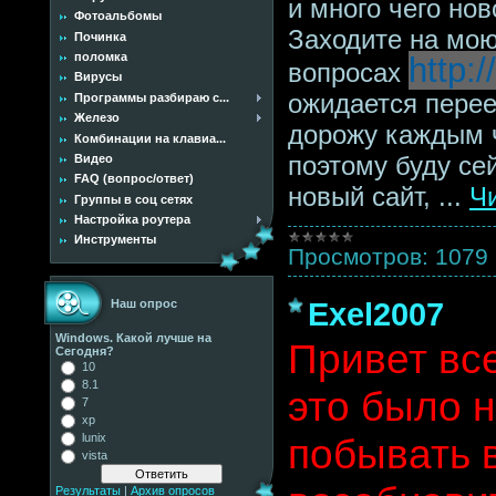
и много чего но
Фотоальбомы
Заходите на мою
Починка
поломка
http:
вопросах
Вирусы
ожидается перее
Программы разбираю с...
Железо
дорожу каждым 
Комбинации на клавиа...
поэтому буду се
Видео
FAQ (вопрос/ответ)
новый сайт,
...
Ч
Группы в соц сетях
Настройка роутера
Инструменты
Просмотров:
1079
Наш опрос
Exel2007
Windows. Какой лучше на
Привет вс
Сегодня?
10
8.1
это было 
7
xp
lunix
побывать 
vista
Результаты
|
Архив опросов