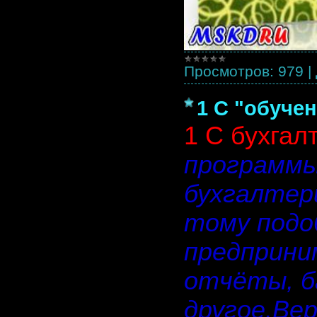
Просмотров:
979
|
1 C "обуче
1 С бухгалт
программы
бухгалтер
тому подо
предприни
отчёты, б
другое.Вер