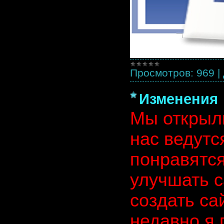
Просмотров:
969
|
Изменения
Мы открыли
нас ведутс
понравятс
улучшать с
создать са
недавно я 