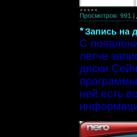
Просмотров:
991
|
Запись на 
С появлен
легче зап
диски.Сей
программы,
ней есть в
информаци